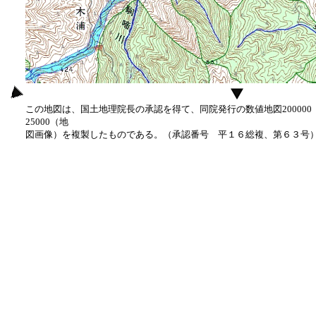
この地図は、国土地理院長の承認を得て、同院発行の数値地図20000
25000（地
図画像）を複製したものである。（承認番号 平１６総複、第６３号