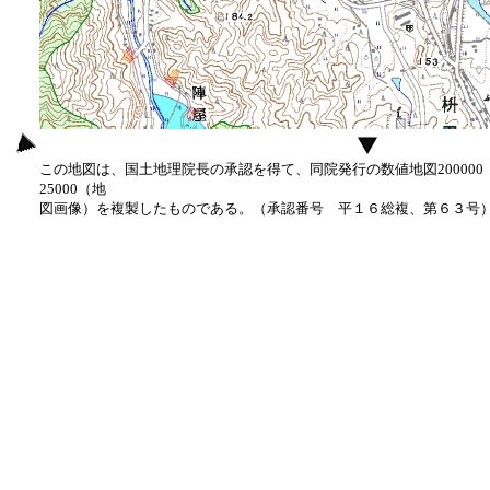
この地図は、国土地理院長の承認を得て、同院発行の数値地図20000
25000（地
図画像）を複製したものである。（承認番号 平１６総複、第６３号