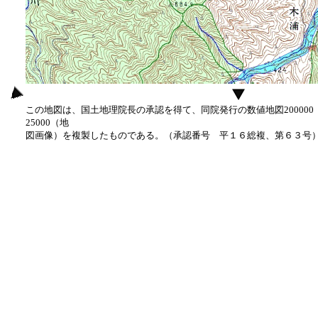
この地図は、国土地理院長の承認を得て、同院発行の数値地図20000
25000（地
図画像）を複製したものである。（承認番号 平１６総複、第６３号