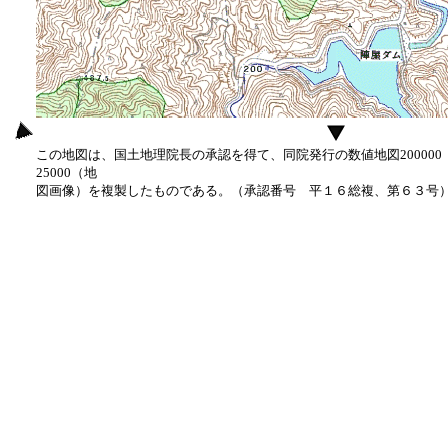
この地図は、国土地理院長の承認を得て、同院発行の数値地図20000
25000（地
図画像）を複製したものである。（承認番号 平１６総複、第６３号