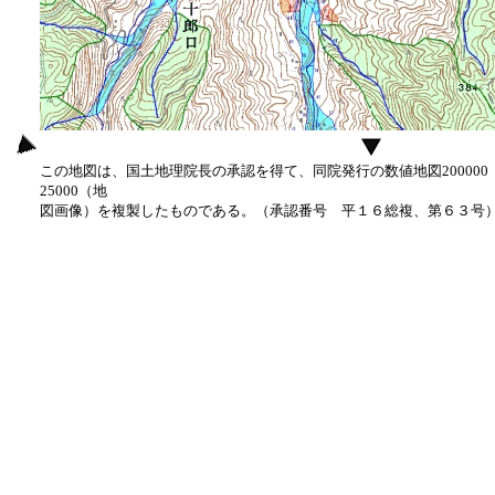
この地図は、国土地理院長の承認を得て、同院発行の数値地図20000
25000（地
図画像）を複製したものである。（承認番号 平１６総複、第６３号