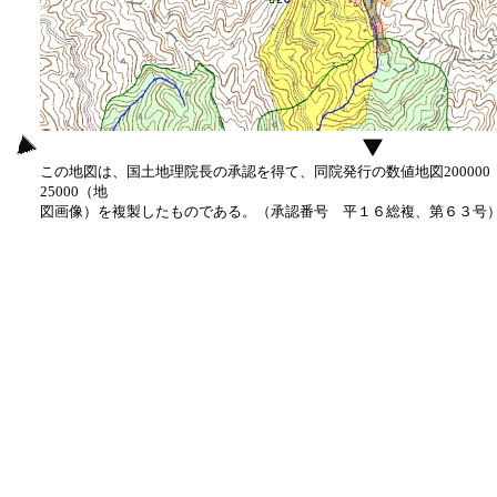
この地図は、国土地理院長の承認を得て、同院発行の数値地図20000
25000（地
図画像）を複製したものである。（承認番号 平１６総複、第６３号