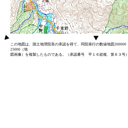
この地図は、国土地理院長の承認を得て、同院発行の数値地図20000
25000（地
図画像）を複製したものである。（承認番号 平１６総複、第６３号