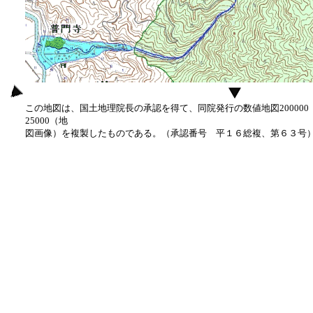
この地図は、国土地理院長の承認を得て、同院発行の数値地図20000
25000（地
図画像）を複製したものである。（承認番号 平１６総複、第６３号