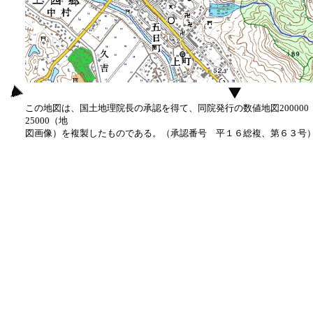
この地図は、国土地理院長の承認を得て、同院発行の数値地図20000
25000（地
図画像）を複製したものである。（承認番号 平１６総複、第６３号