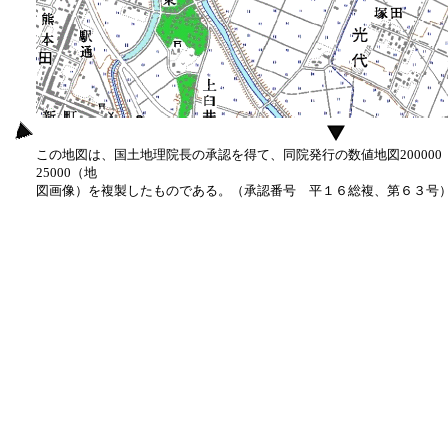
この地図は、国土地理院長の承認を得て、同院発行の数値地図20000
25000（地
図画像）を複製したものである。（承認番号 平１６総複、第６３号