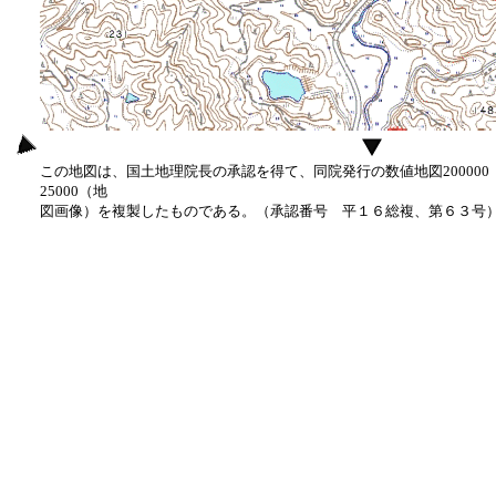
この地図は、国土地理院長の承認を得て、同院発行の数値地図20000
25000（地
図画像）を複製したものである。（承認番号 平１６総複、第６３号