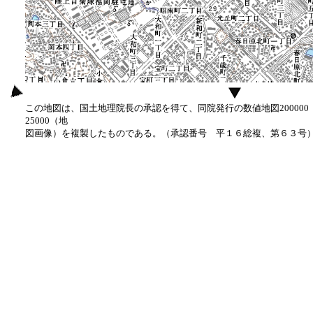
この地図は、国土地理院長の承認を得て、同院発行の数値地図20000
25000（地
図画像）を複製したものである。（承認番号 平１６総複、第６３号