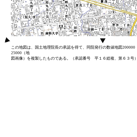
この地図は、国土地理院長の承認を得て、同院発行の数値地図20000
25000（地
図画像）を複製したものである。（承認番号 平１６総複、第６３号