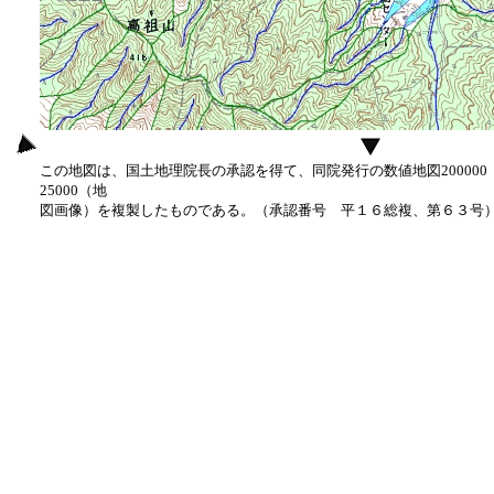
この地図は、国土地理院長の承認を得て、同院発行の数値地図20000
25000（地
図画像）を複製したものである。（承認番号 平１６総複、第６３号