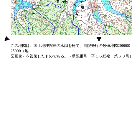
この地図は、国土地理院長の承認を得て、同院発行の数値地図20000
25000（地
図画像）を複製したものである。（承認番号 平１６総複、第６３号