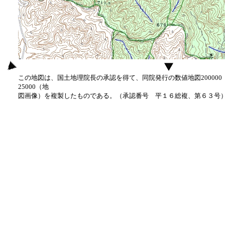
この地図は、国土地理院長の承認を得て、同院発行の数値地図20000
25000（地
図画像）を複製したものである。（承認番号 平１６総複、第６３号