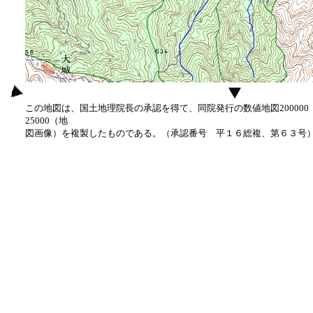
この地図は、国土地理院長の承認を得て、同院発行の数値地図20000
25000（地
図画像）を複製したものである。（承認番号 平１６総複、第６３号