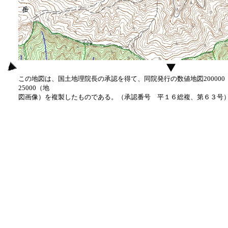
この地図は、国土地理院長の承認を得て、同院発行の数値地図20000
25000（地
図画像）を複製したものである。（承認番号 平１６総複、第６３号