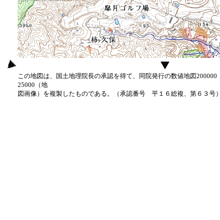
この地図は、国土地理院長の承認を得て、同院発行の数値地図20000
25000（地
図画像）を複製したものである。（承認番号 平１６総複、第６３号