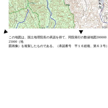
この地図は、国土地理院長の承認を得て、同院発行の数値地図20000
25000（地
図画像）を複製したものである。（承認番号 平１６総複、第６３号