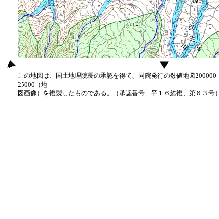
この地図は、国土地理院長の承認を得て、同院発行の数値地図20000
25000（地
図画像）を複製したものである。（承認番号 平１６総複、第６３号