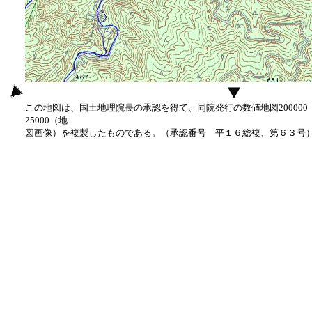
この地図は、国土地理院長の承認を得て、同院発行の数値地図20000
25000（地
図画像）を複製したものである。（承認番号 平１６総複、第６３号