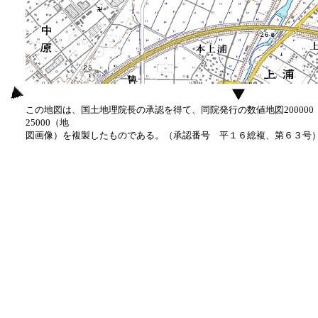
この地図は、国土地理院長の承認を得て、同院発行の数値地図20000
25000（地
図画像）を複製したものである。（承認番号 平１６総複、第６３号