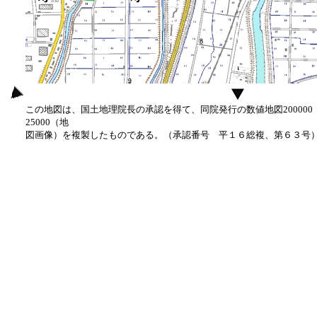
この地図は、国土地理院長の承認を得て、同院発行の数値地図20000
25000（地
図画像）を複製したものである。（承認番号 平１６総複、第６３号