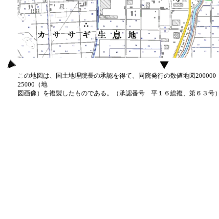
この地図は、国土地理院長の承認を得て、同院発行の数値地図20000
25000（地
図画像）を複製したものである。（承認番号 平１６総複、第６３号