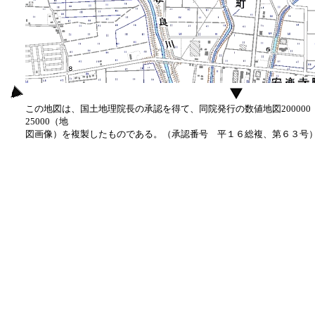
この地図は、国土地理院長の承認を得て、同院発行の数値地図20000
25000（地
図画像）を複製したものである。（承認番号 平１６総複、第６３号