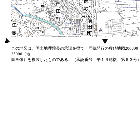
この地図は、国土地理院長の承認を得て、同院発行の数値地図20000
25000（地
図画像）を複製したものである。（承認番号 平１６総複、第６３号