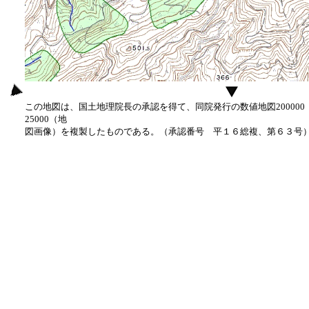
この地図は、国土地理院長の承認を得て、同院発行の数値地図20000
25000（地
図画像）を複製したものである。（承認番号 平１６総複、第６３号