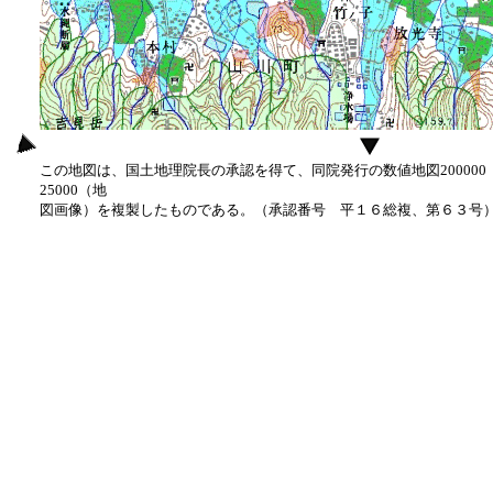
この地図は、国土地理院長の承認を得て、同院発行の数値地図20000
25000（地
図画像）を複製したものである。（承認番号 平１６総複、第６３号