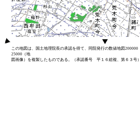
この地図は、国土地理院長の承認を得て、同院発行の数値地図20000
25000（地
図画像）を複製したものである。（承認番号 平１６総複、第６３号