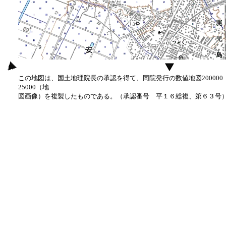
この地図は、国土地理院長の承認を得て、同院発行の数値地図20000
25000（地
図画像）を複製したものである。（承認番号 平１６総複、第６３号