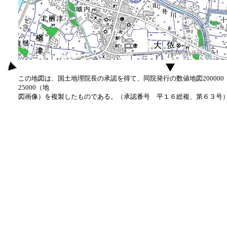
この地図は、国土地理院長の承認を得て、同院発行の数値地図20000
25000（地
図画像）を複製したものである。（承認番号 平１６総複、第６３号