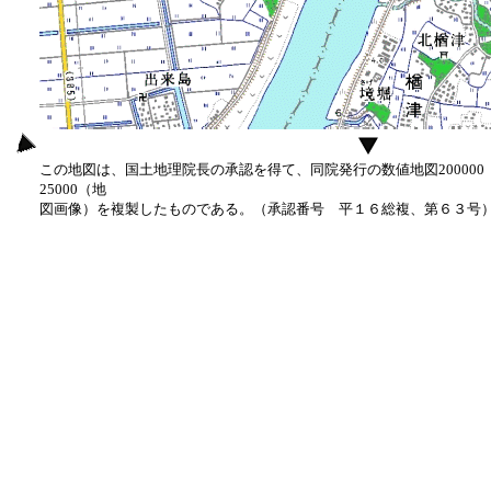
この地図は、国土地理院長の承認を得て、同院発行の数値地図20000
25000（地
図画像）を複製したものである。（承認番号 平１６総複、第６３号