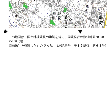
この地図は、国土地理院長の承認を得て、同院発行の数値地図20000
25000（地
図画像）を複製したものである。（承認番号 平１６総複、第６３号