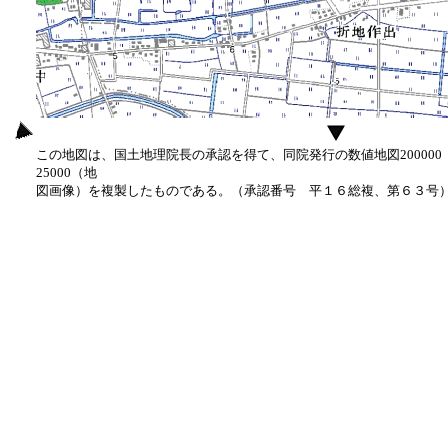
この地図は、国土地理院長の承認を得て、同院発行の数値地図20000
25000（地
図画像）を複製したものである。（承認番号 平１６総複、第６３号