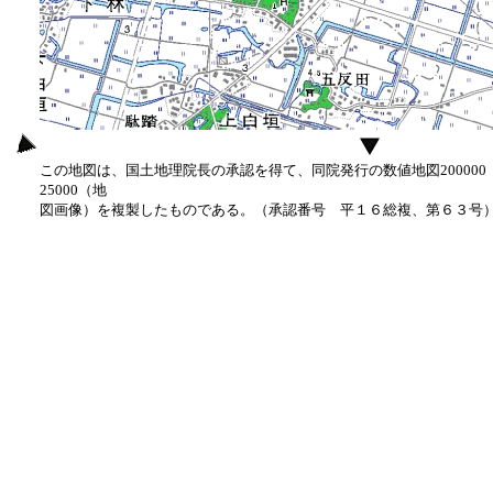
この地図は、国土地理院長の承認を得て、同院発行の数値地図20000
25000（地
図画像）を複製したものである。（承認番号 平１６総複、第６３号