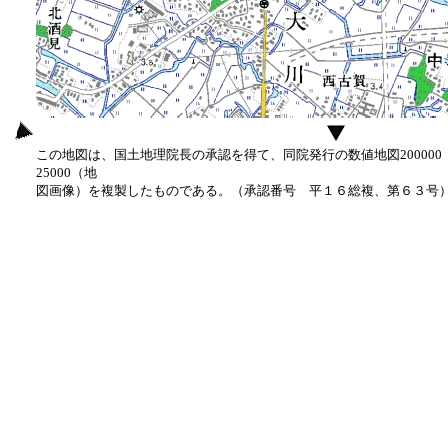
この地図は、国土地理院長の承認を得て、同院発行の数値地図20000
25000（地
図画像）を複製したものである。（承認番号 平１６総複、第６３号