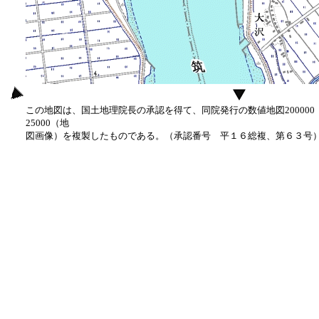
この地図は、国土地理院長の承認を得て、同院発行の数値地図20000
25000（地
図画像）を複製したものである。（承認番号 平１６総複、第６３号