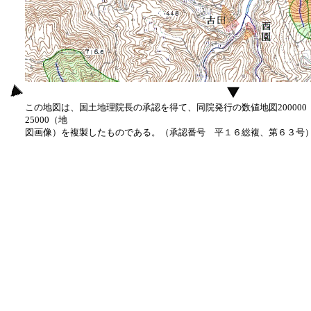
この地図は、国土地理院長の承認を得て、同院発行の数値地図20000
25000（地
図画像）を複製したものである。（承認番号 平１６総複、第６３号