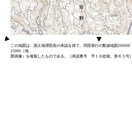
この地図は、国土地理院長の承認を得て、同院発行の数値地図20000
25000（地
図画像）を複製したものである。（承認番号 平１６総複、第６３号