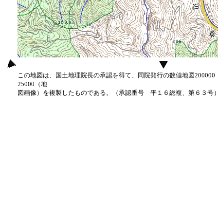
この地図は、国土地理院長の承認を得て、同院発行の数値地図20000
25000（地
図画像）を複製したものである。（承認番号 平１６総複、第６３号