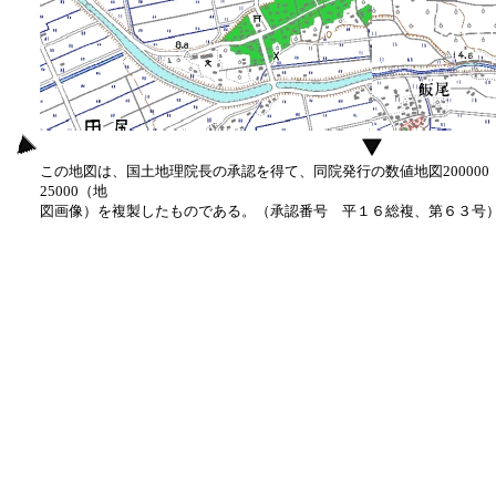
この地図は、国土地理院長の承認を得て、同院発行の数値地図20000
25000（地
図画像）を複製したものである。（承認番号 平１６総複、第６３号