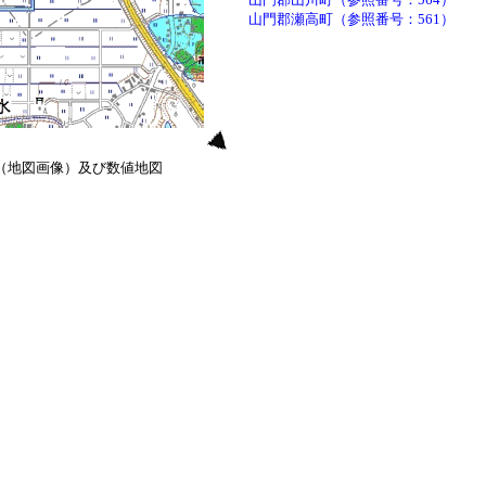
山門郡瀬高町（参照番号：561）
0（地図画像）及び数値地図
）