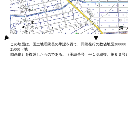
この地図は、国土地理院長の承認を得て、同院発行の数値地図20000
25000（地
図画像）を複製したものである。（承認番号 平１６総複、第６３号