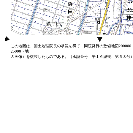
この地図は、国土地理院長の承認を得て、同院発行の数値地図20000
25000（地
図画像）を複製したものである。（承認番号 平１６総複、第６３号