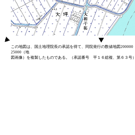
この地図は、国土地理院長の承認を得て、同院発行の数値地図20000
25000（地
図画像）を複製したものである。（承認番号 平１６総複、第６３号