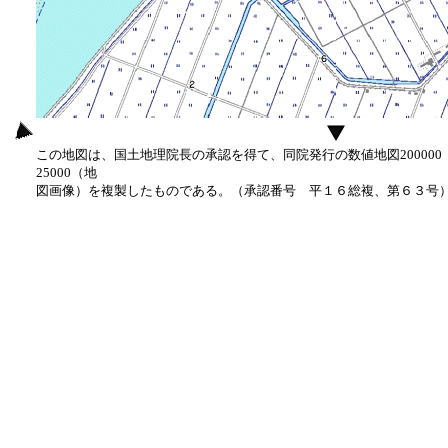
この地図は、国土地理院長の承認を得て、同院発行の数値地図20000
25000（地
図画像）を複製したものである。（承認番号 平１６総複、第６３号