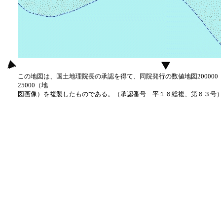
この地図は、国土地理院長の承認を得て、同院発行の数値地図20000
25000（地
図画像）を複製したものである。（承認番号 平１６総複、第６３号