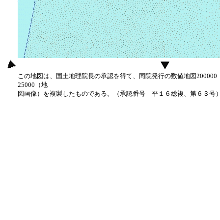
この地図は、国土地理院長の承認を得て、同院発行の数値地図20000
25000（地
図画像）を複製したものである。（承認番号 平１６総複、第６３号