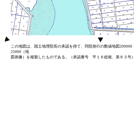
この地図は、国土地理院長の承認を得て、同院発行の数値地図20000
25000（地
図画像）を複製したものである。（承認番号 平１６総複、第６３号