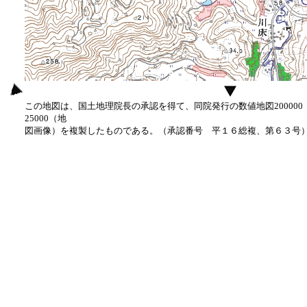
この地図は、国土地理院長の承認を得て、同院発行の数値地図20000
25000（地
図画像）を複製したものである。（承認番号 平１６総複、第６３号